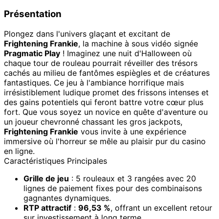
Présentation
Plongez dans l'univers glaçant et excitant de
Frightening Frankie
, la machine à sous vidéo signée
Pragmatic Play
! Imaginez une nuit d'Halloween où
chaque tour de rouleau pourrait réveiller des trésors
cachés au milieu de fantômes espiègles et de créatures
fantastiques. Ce jeu à l'ambiance horrifique mais
irrésistiblement ludique promet des frissons intenses et
des gains potentiels qui feront battre votre cœur plus
fort. Que vous soyez un novice en quête d'aventure ou
un joueur chevronné chassant les gros jackpots,
Frightening Frankie
vous invite à une expérience
immersive où l'horreur se mêle au plaisir pur du casino
en ligne.
Caractéristiques Principales
Grille de jeu
: 5 rouleaux et 3 rangées avec 20
lignes de paiement fixes pour des combinaisons
gagnantes dynamiques.
RTP attractif
:
96,53 %
, offrant un excellent retour
sur investissement à long terme.