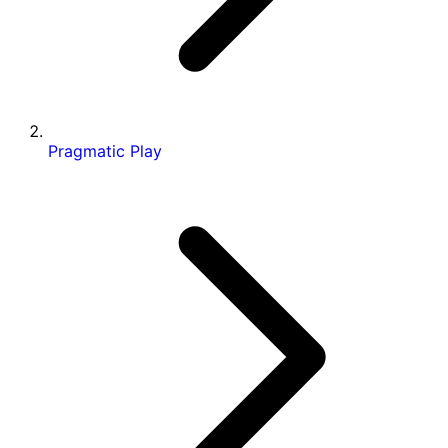
Pragmatic Play