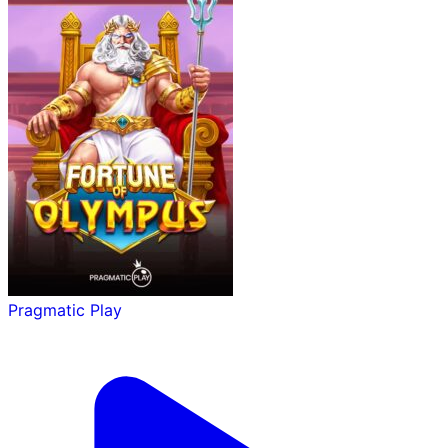
Pragmatic Play