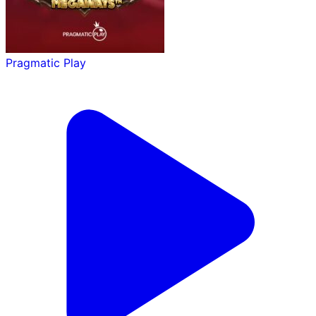
Pragmatic Play