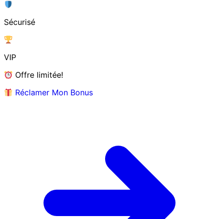
Sécurisé
VIP
Offre limitée!
Réclamer Mon Bonus