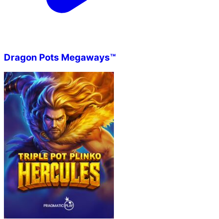
Dragon Pots Megaways™