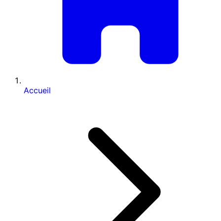
Accueil