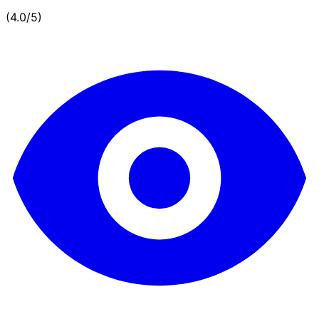
(4.0/5)