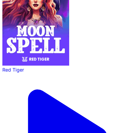
Red Tiger