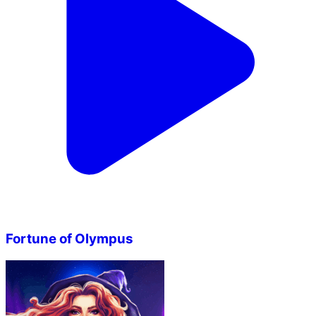
Fortune of Olympus