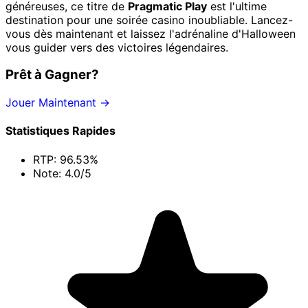
généreuses, ce titre de
Pragmatic Play
est l'ultime
destination pour une soirée casino inoubliable. Lancez-
vous dès maintenant et laissez l'adrénaline d'Halloween
vous guider vers des victoires légendaires.
Prêt à Gagner?
Jouer Maintenant →
Statistiques Rapides
RTP:
96.53%
Note:
4.0/5